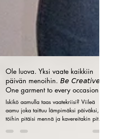
Ole luova. Yksi vaate kaikkiin
päivän menoihin. 𝘉𝘦 𝘊𝘳𝘦𝘢𝘵𝘪𝘷𝘦.
One garment to every occasion
Iskikö aamulla taas vaatekriisi? Viileä
aamu joka taittuu lämpimäksi päiväksi,
töihin pitäisi mennä ja kavereitakin piti