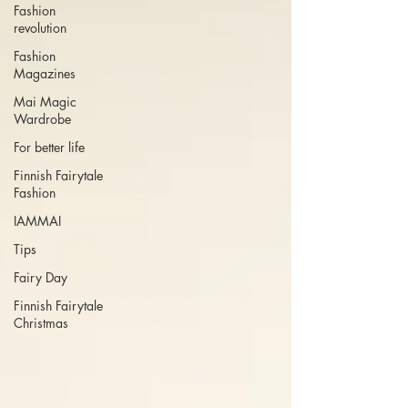
Fashion
revolution
Fashion
Magazines
Mai Magic
Wardrobe
For better life
Finnish Fairytale
Fashion
IAMMAI
Tips
Fairy Day
Finnish Fairytale
Christmas