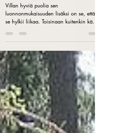
5 vinkkiä - näin pidät huolta
villavaatteistasi | 5 tips - how to
take care of your woolen clothes
Villan hyviä puolia sen
luonnonmukaisuuden lisäksi on se, että
se hylkii liikaa. Toisinaan kuitenkin käy
niin, että villavaatteeseen...