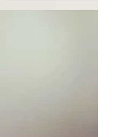
nähdä. Kotiin ei...