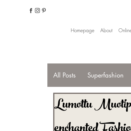
Homepage
About
Online
All Posts
Superfashion
Lumottu Muotipu
Fashion Magazines
enchanted Fashi
For better life
Finnis