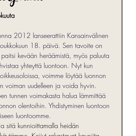
innish Fairytale Christmas
okuuta
onna 2012 lanseerattiin Kansainvälinen 
 toukkokuun 18. päivä. Sen tavoite on 
aa paitsi kevään heräämistä, myös paluuta 
vistaa yhteyttä luontoon. Nyt kun 
kkeusoloissa, voimme löytää luonnon 
an voiman uudelleen ja voida hyvin. 
keen tunnen voimakasta halua lämmittää 
uonnon olentoihin. Yhdistyminen luontoon 
äiseen luontoomme.  
 sitä kunnioittamalla heidän 
käytämme. Keijut rakastavat kauniita 