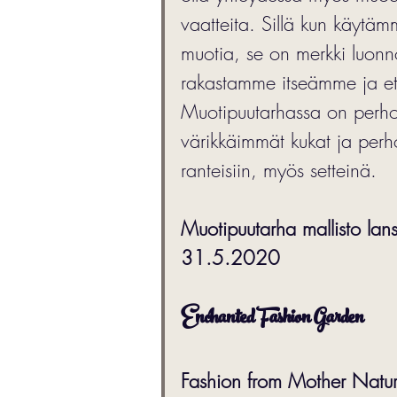
vaatteita. Sillä kun käytämm
muotia, se on merkki luonn
rakastamme itseämme ja ett
Muotipuutarhassa on perhosn
värikkäimmät kukat ja perho
ranteisiin, myös setteinä. 
Muotipuutarha mallisto la
31.5.2020 
Enchanted Fashion Garden
Fashion from Mother Natur