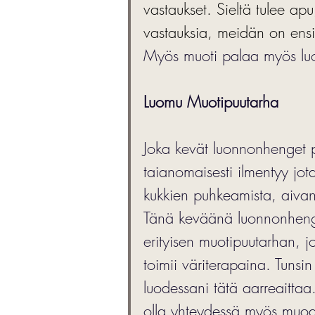
vastaukset. Sieltä tulee a
vastauksia, meidän on ensin
Myös muoti palaa myös luo
Luomu Muotipuutarha
Joka kevät luonnonhenget p
taianomaisesti ilmentyy jot
kukkien puhkeamista, aivan 
Tänä keväänä luonnonheng
erityisen muotipuutarhan, jo
toimii väriterapaina. Tunsi
luodessani tätä aarreaittaa
olla yhteydessä myös muodin