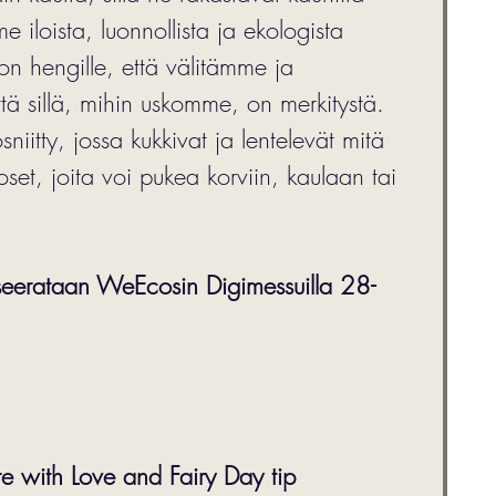
e iloista, luonnollista ja ekologista 
on hengille, että välitämme ja 
ä sillä, mihin uskomme, on merkitystä. 
iitty, jossa kukkivat ja lentelevät mitä 
set, joita voi pukea korviin, kaulaan tai 
nseerataan WeEcosin Digimessuilla 28-
e with Love and Fairy Day tip