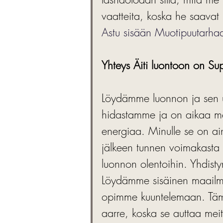
vaatteita, koska he saavat
Astu sisään Muotipuutarhaa
Yhteys Äiti luontoon on S
Löydämme luonnon ja sen 
hidastamme ja on aikaa m
energiaa. Minulle se on ain
jälkeen tunnen voimakasta 
luonnon olentoihin. Yhdist
Löydämme sisäinen maailm
opimme kuuntelemaan. Tämä
aarre, koska se auttaa me