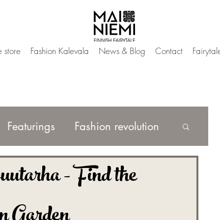
 store
Fashion Kalevala
News & Blog
Contact
Fairyta
Featurings
Fashion revolution
utarha - Find the
Mai Magic Wardrobe
on Garden
h Fairytale Fashion
IAMMAI