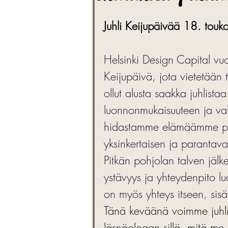
Tips
Fairy Day
F
Juhli Keijupäivää 18. touk
Helsinki Design Capital vu
Keijupäivä, jota vietetään
ollut alusta saakka juhlist
luonnonmukaisuuteen ja vah
hidastamme elämäämme poi
yksinkertaisen ja parantav
Pitkän pohjolan talven jäl
ystävyys ja yhteydenpito l
on myös yhteys itseen, sis
Tänä keväänä voimme juhlia
läsnäoloaan sillä, mitä me 