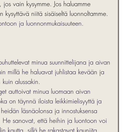
pu, jos vain kysymme. Jos haluamme 
 kysyttävä niitä sisäiseltä luonnoltamme. 
ntoon ja luonnonmukaisuuteen. 
uhuttelevat minua suunnittelijana ja aivan 
ain millä he haluavat juhlistaa kevään ja 
kuin alussakin. 
et auttoivat minua luomaan aivan 
ka on täynnä iloista leikkimielisyyttä ja 
n heidän läsnäolonsa ja innostuksensa 
. He sanovat, että heihin ja luontoon voi 
 kautta, sillä he rakastavat kauniita 