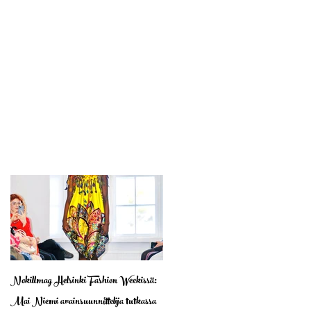
Nokillmag Helsinki Fashion Weekissä:
Mai Niemi avainsuunnittelija tutkassa