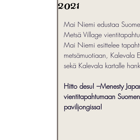
2021
Mai Niemi edustaa Suomea 
Metsä Village vientitapah
Mai Niemi esittelee tapah
metsämuotiaan, Kalevala 
sekä Kalevala kartalle hank
Hitto desu! –Menesty Jap
vientitapahtumaan Suomen 
paviljongissa!