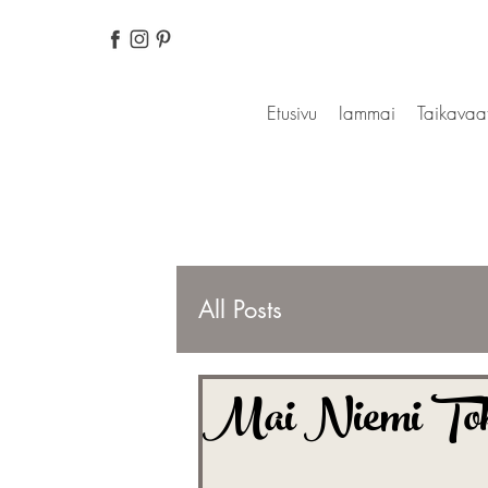
Etusivu
Iammai
Taikavaa
All Posts
Mai Niemi Toki