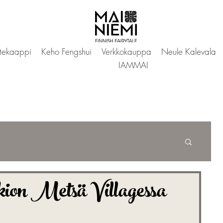
tekaappi
Keho Fengshui
Verkkokauppa
Neule Kalevala
IAMMAI
on Metsä Villagessa