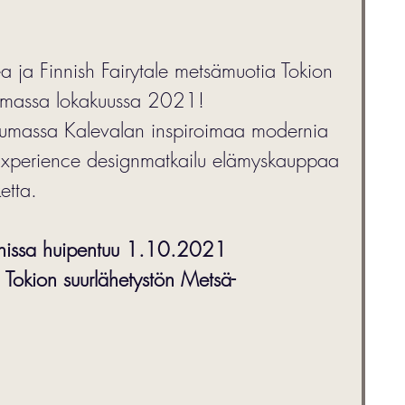
ja Finnish Fairytale metsämuotia Tokion 
tumassa lokakuussa 2021!
tumassa Kalevalan inspiroimaa modernia 
Experience designmatkailu elämyskauppaa 
etta. 
anissa huipentuu 1.10.2021 
Tokion suurlähetystön Metsä-