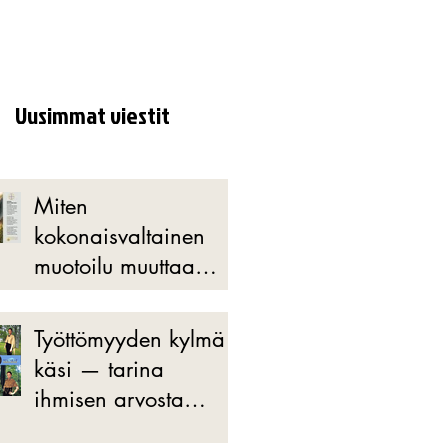
Uusimmat viestit
Miten
kokonaisvaltainen
muotoilu muuttaa
muodin ja
suunnittelun
Työttömyyden kylmä
tulevaisuuden?
käsi — tarina
ihmisen arvosta
byrokratian edessä