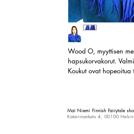
Wood O,
myyttisen me
hapsukorvakorut. Valmis
Koukut ovat hopeoitua t
Mai Niemi Finnish Fairytale sh
Katariinankatu 4, 00100 Helsin