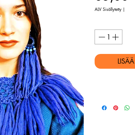
ALV Sisällytetty
|
Määrä
*
LISÄ