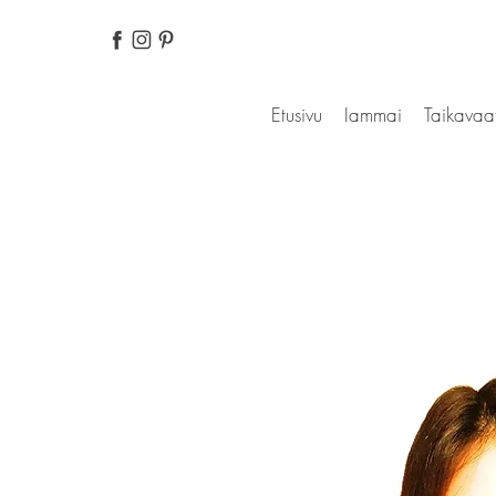
Etusivu
Iammai
Taikavaa