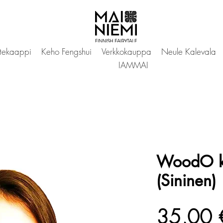
tekaappi
Keho Fengshui
Verkkokauppa
Neule Kalevala
IAMMAI
WoodO k
(Sininen)
35,00 