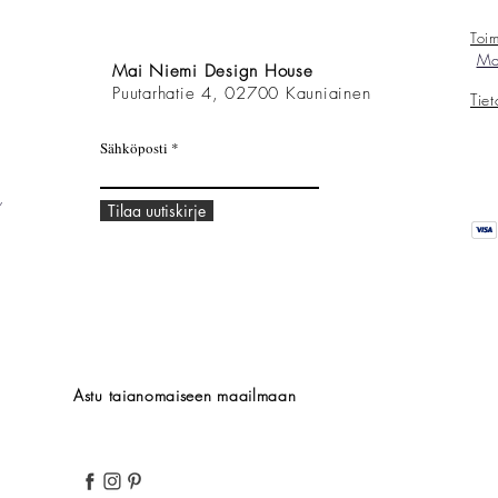
Toim
Mai
Mai Niemi Design House
Puutarhatie 4, 02700 Kauniainen
Tie
Sähköposti
,
Tilaa uutiskirje
Astu taianomaiseen maailmaan