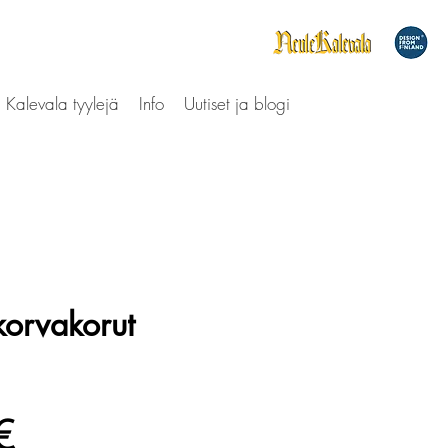
Kalevala tyylejä
Info
Uutiset ja blogi
orvakorut
Hinta
€