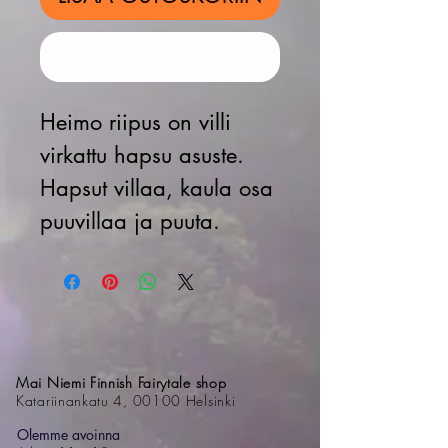
Osta nyt
Heimo riipus on villi
virkattu hapsu asuste.
Hapsut villaa, kaula osa
puuvillaa ja puuta.
Mai Niemi Finnish Fairytale shop
Katariinankatu 4, 00100 Helsinki
Olemme avoinna