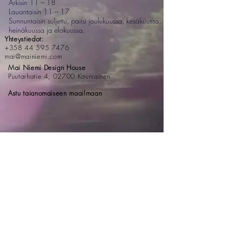
Arkisin 11 – 18
Lauantaisin 11 – 17
Sunnuntaisin suljettu, paitsi joulukuussa, kesäkuussa,
heinäkuussa ja elokuussa.
Yhteystiedot:
+358 44 595 7476
mai@mainiemi.com
Mai Niemi Design House
Puutarhatie 4, 02700 Kauniainen
Astu taianomaiseen maailmaan