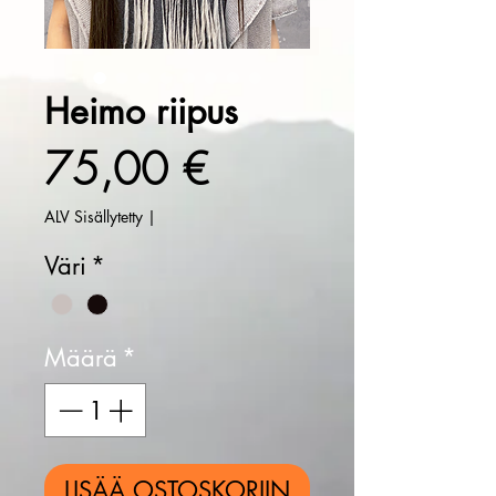
Heimo riipus
Hinta
75,00 €
ALV Sisällytetty
|
Väri
*
Määrä
*
LISÄÄ OSTOSKORIIN