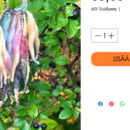
ALV Sisällytetty
|
Määrä
*
LISÄ