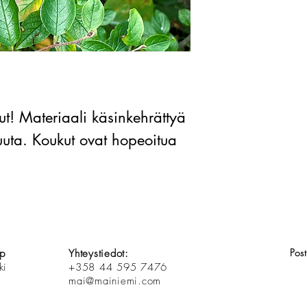
ut! Materiaali käsinkehrättyä
puuta. Koukut ovat hopeoitua
Pos
op
Yhteystiedot:
ki
+358 44 595 7476
mai@mainiemi.com