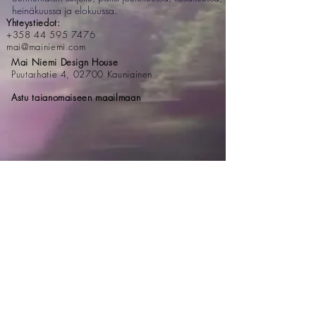
heinäkuussa ja elokuussa.
Yhteystiedot:
+358 44 595 7476
mai@mainiemi.com
Mai Niemi Design House
Puutarhatie 4, 02700 Kauniainen
Astu taianomaiseen maailmaan