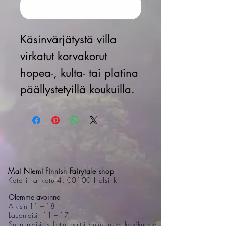
Osta nyt
Käsinvärjätystä villa
virkatut korvakorut
hopea-, kulta- tai platina
päällystetyillä koukuilla.
Mai Niemi Finnish Fairytale shop
Katariinankatu 4, 00100 Helsinki
Olemme avoinna
Arkisin 11 – 18
Lauantaisin 11 – 17
Sunnuntaisin suljettu, paitsi joulukuussa, kesäkuussa,