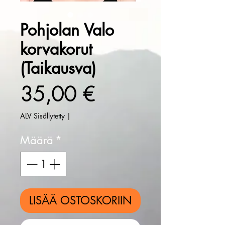
Pohjolan Valo
korvakorut
(Taikausva)
Hinta
35,00 €
ALV Sisällytetty
|
Määrä
*
LISÄÄ OSTOSKORIIN