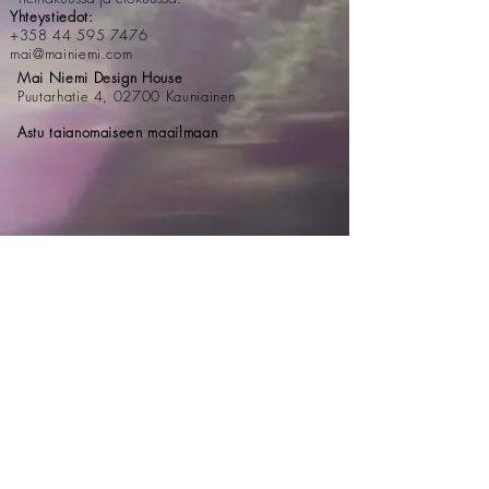
Yhteystiedot:
+358 44 595 7476
mai@mainiemi.com
Mai Niemi Design House
Puutarhatie 4, 02700 Kauniainen
Astu taianomaiseen maailmaan
Tilaa uutiskirje