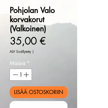
Pohjolan Valo
korvakorut
(Valkoinen)
Hinta
35,00 €
ALV Sisällytetty
|
Määrä
*
LISÄÄ OSTOSKORIIN
Osta nyt