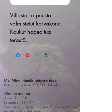
Villasta ja puusta
valmistetut korvakorut.
Koukut hopeoitua
terastä.
Mai Niemi Finnish Fairytale shop
Katariinankatu 4, 00100 Helsinki
Olemme avoinna
Arkisin 11 – 18
Lauantaisin 11 – 17
Sunnuntaisin suljettu, paitsi joulukuussa, kesäkuussa,
heinäkuussa ja elokuussa.