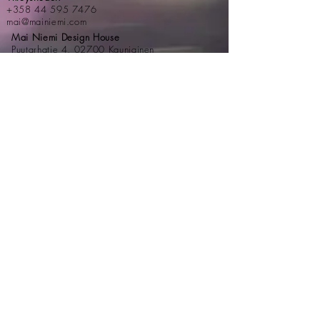
+358 44 595 7476
mai@mainiemi.com
Mai Niemi Design House
Puutarhatie 4, 02700 Kauniainen
Astu taianomaiseen maailmaan
Tilaa uutiskirje
Sähköposti