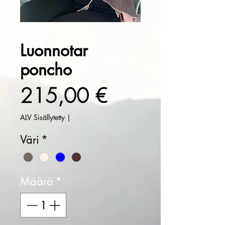
Luonnotar
poncho
Hinta
215,00 €
ALV Sisällytetty
|
Väri
*
Määrä
*