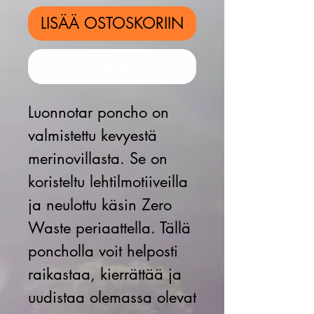
LISÄÄ OSTOSKORIIN
Osta nyt
Luonnotar poncho on
valmistettu kevyestä
merinovillasta. Se on
koristeltu lehtilmotiiveilla
ja neulottu käsin Zero
Waste periaattella. Tällä
poncholla voit helposti
raikastaa, kierrättää ja
uudistaa olemassa olevat