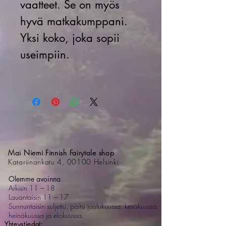
vaatteet. Se on myös
hyvä matkakumppani.
Yksi koko, joka sopii
useimpiin.
Mai Niemi Finnish Fairytale shop
Katariinankatu 4, 00100 Helsinki
Olemme avoinna
Arkisin 11 – 18
Lauantaisin 11 – 17
Sunnuntaisin suljettu, paitsi joulukuussa, kesäkuussa,
heinäkuussa ja elokuussa.
Yhteystiedot: