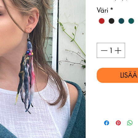
Väri
*
Määrä
*
LISÄ