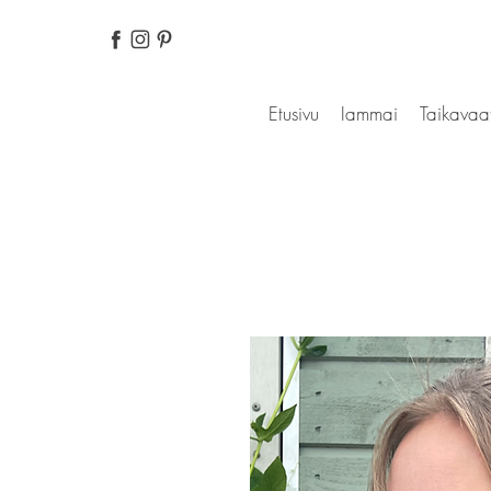
Etusivu
Iammai
Taikavaa