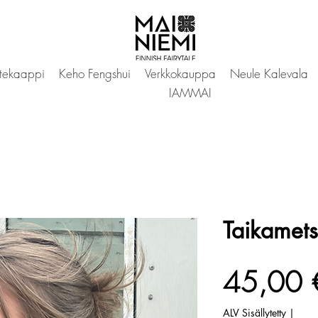
tekaappi
Keho Fengshui
Verkkokauppa
Neule Kalevala
IAMMAI
Taikamets
45,00 
ALV Sisällytetty
|