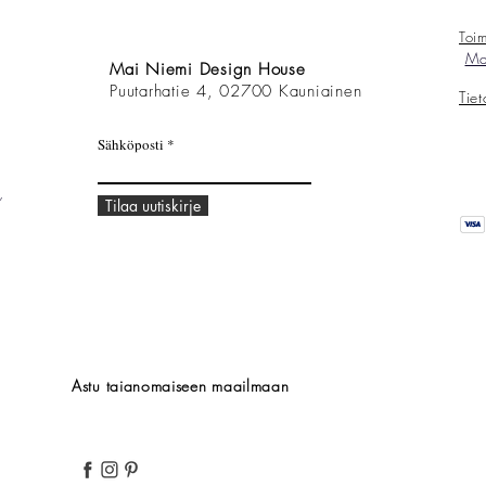
Toim
Mai
Mai Niemi Design House
Puutarhatie 4, 02700 Kauniainen
Tie
Sähköposti
,
Tilaa uutiskirje
Astu taianomaiseen maailmaan