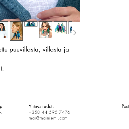
tu puuvillasta, villasta ja
ut.
Pos
op
Yhteystiedot:
ki
+358 44 595 7476
mai@mainiemi.com