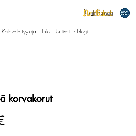
Kalevala tyylejä
Info
Uutiset ja blogi
ä korvakorut
Hinta
€