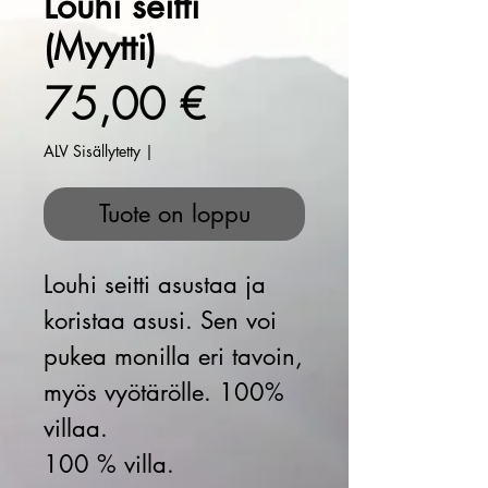
Louhi seitti
(Myytti)
Hinta
75,00 €
ALV Sisällytetty
|
Tuote on loppu
Louhi seitti asustaa ja
koristaa asusi. Sen voi
pukea monilla eri tavoin,
myös vyötärölle. 100%
villaa.
100 % villa.