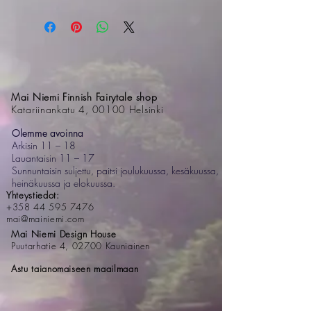
Mai Niemi Finnish Fairytale shop
Katariinankatu 4, 00100 Helsinki
Olemme avoinna
Arkisin 11 – 18
Lauantaisin 11 – 17
Sunnuntaisin suljettu, paitsi joulukuussa, kesäkuussa,
heinäkuussa ja elokuussa.
Yhteystiedot:
+358 44 595 7476
mai@mainiemi.com
Mai Niemi Design House
Puutarhatie 4, 02700 Kauniainen
Astu taianomaiseen maailmaan