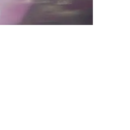
Tilaa uutiskirje
Sähköposti
Tilaa uutiskirje
Postitamme maailmanlaajuisesti
Toimitus ehdot