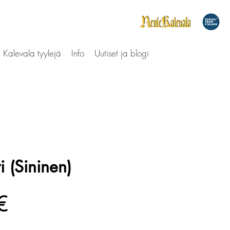
Kalevala tyylejä
Info
Uutiset ja blogi
ti (Sininen)
Hinta
€