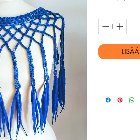
Määrä
*
LISÄ