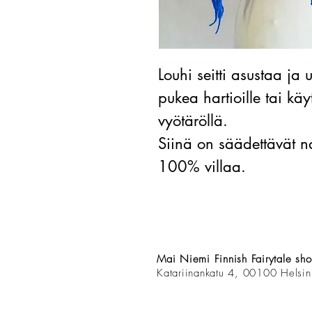
Louhi seitti asustaa ja 
pukea hartioille tai k
vyötäröllä.
Siinä on säädettävät na
100% villaa.
Mai Niemi Finnish Fairytale sh
Katariinankatu 4, 00100 Helsin