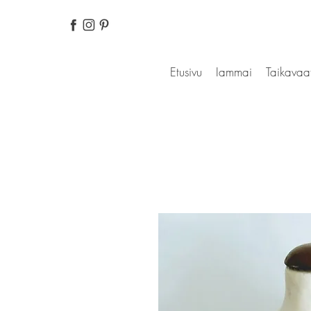
Etusivu
Iammai
Taikavaa