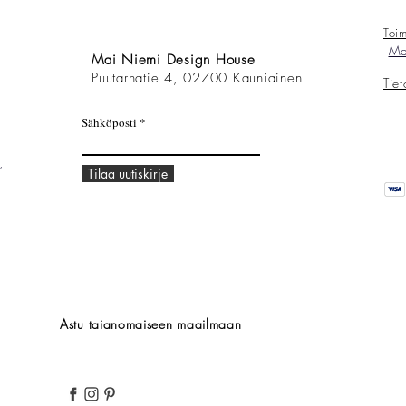
Toim
Mai
Mai Niemi Design House
Puutarhatie 4, 02700 Kauniainen
Tie
Sähköposti
,
Tilaa uutiskirje
Astu taianomaiseen maailmaan