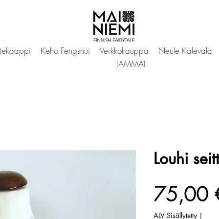
tekaappi
Keho Fengshui
Verkkokauppa
Neule Kalevala
IAMMAI
Louhi seit
75,00 
ALV Sisällytetty
|