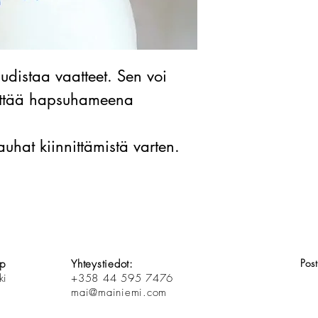
uudistaa vaatteet. Sen voi
äyttää hapsuhameena
uhat kiinnittämistä varten.
Pos
op
Yhteystiedot:
ki
+358 44 595 7476
mai@mainiemi.com