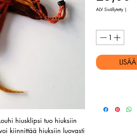
ALV Sisällytetty
|
Määrä
*
LISÄ
ouhi hiusklipsi tuo hiuksiin
oi kiinnittää hiuksiin luovasti