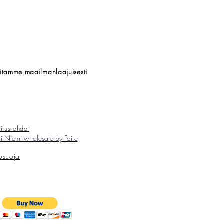
titamme maailmanlaajuisesti
itus ehdot
 Niemi wholesale by Faire
tosuoja