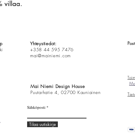
 villaa.
Pos
op
Yhteystiedot:
ki
+358 44 595 7476
mai@mainiemi.com
Toim
Mai
Mai Niemi Design House
Puutarhatie 4, 02700 Kauniainen
Tie
Sähköposti
,
Tilaa uutiskirje