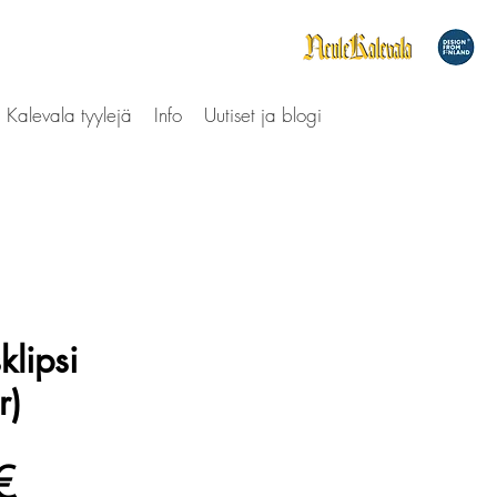
Kalevala tyylejä
Info
Uutiset ja blogi
klipsi
r)
Hinta
€