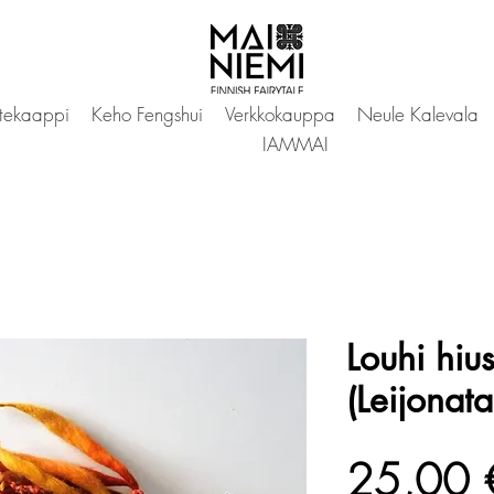
tekaappi
Keho Fengshui
Verkkokauppa
Neule Kalevala
IAMMAI
Louhi hius
(Leijonata
25,00 