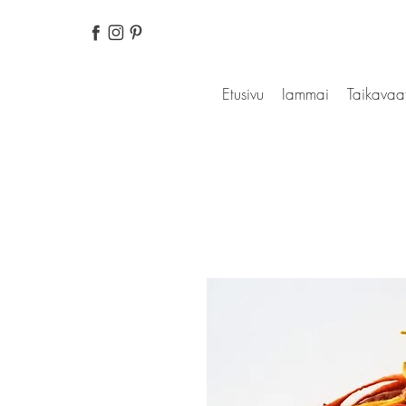
Etusivu
Iammai
Taikavaa