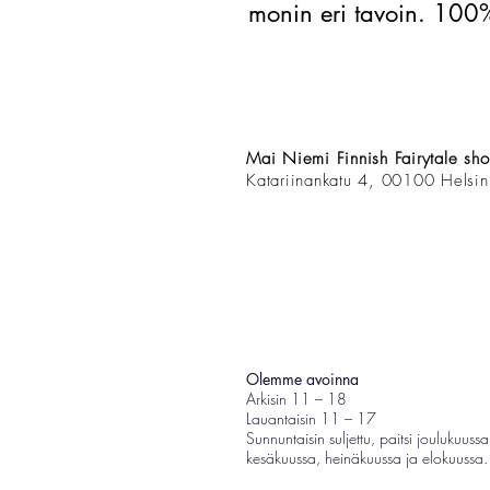
monin eri tavoin. 100%
Mai Niemi Finnish Fairytale sh
Katariinankatu 4, 00100 Helsin
Olemme avoinna
Arkisin 11 – 18
Lauantaisin 11 – 17
Sunnuntaisin suljettu, paitsi joulukuussa
kesäkuussa, heinäkuussa ja elokuussa.