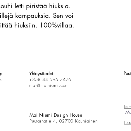
ouhi letti
piristää hiuksia.
villejä kampauksia. Sen voi
tittää hiuksiin. 100%villaa.
Pos
op
Yhteystiedot:
ki
+358 44 595 7476
mai@mainiemi.com
Toim
Mai
Mai Niemi Design House
Puutarhatie 4, 02700 Kauniainen
Tie