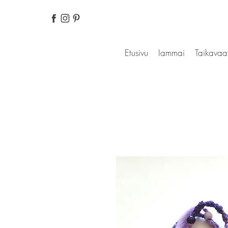
Etusivu
Iammai
Taikavaa