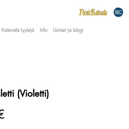
Kalevala tyylejä
Info
Uutiset ja blogi
etti (Violetti)
Hinta
€