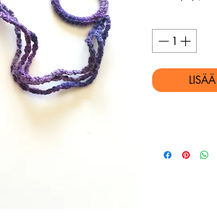
Määrä
*
LISÄ