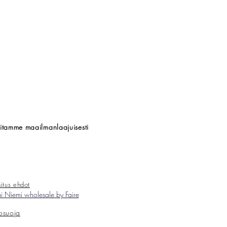
titamme maailmanlaajuisesti
itus ehdot
 Niemi wholesale by Faire
tosuoja