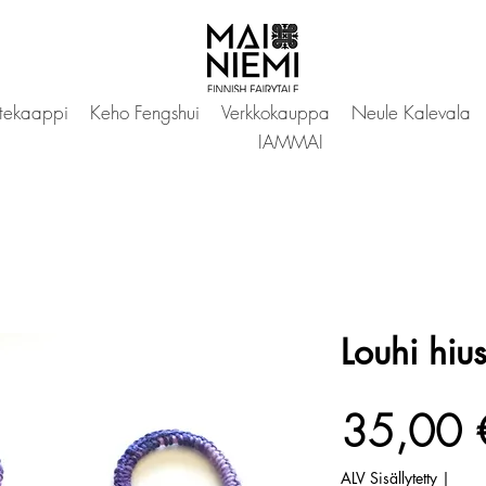
tekaappi
Keho Fengshui
Verkkokauppa
Neule Kalevala
IAMMAI
Louhi hiusl
35,00 
ALV Sisällytetty
|