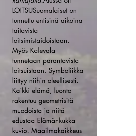
kantajalla.
Alussa oli
LOITSU
Suomalaiset on
tunnettu entisinä aikoina
taitavista
loitsimistaidoistaan.
Myös Kalevala
tunnetaan parantavista
loitsuistaan. Symboliikka
liittyy niihin oleellisesti.
Kaikki elämä, luonto
rakentuu geometrisitä
muodoista ja niitä
edustaa Elämänkukka
kuvio. Maailmakaikkeus