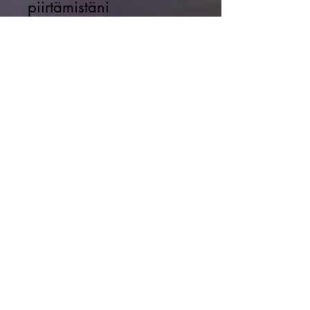
piirtämistäni
symboleista, joiden
kautta loitsuperinne ja
ikiaikainen tieto elää ja
säilyy nykypolville.
Valmiina koruiksi on jo
kaksi päälle puettavaa
loitsuvoimaa.Voit käyttää
näitä Loitsukoruja veden,
juoman tai ruuan
energisoimiseen.