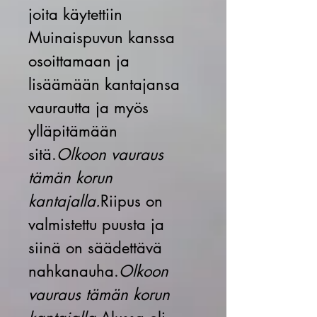
joita käytettiin
Muinaispuvun kanssa
osoittamaan ja
lisäämään kantajansa
vaurautta ja myös
ylläpitämään
sitä.
Olkoon vauraus
tämän korun
kantajalla.
Riipus on
valmistettu puusta ja
siinä on säädettävä
nahkanauha.
Olkoon
vauraus tämän korun