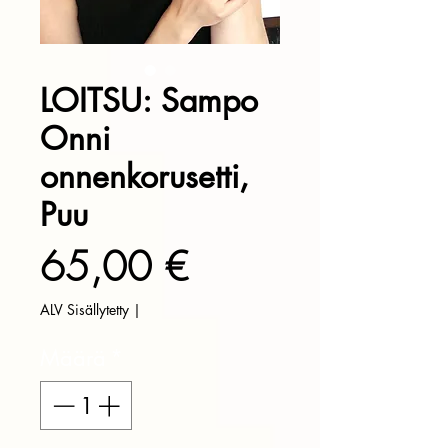
LOITSU: Sampo
Onni
onnenkorusetti,
Puu
Hinta
65,00 €
ALV Sisällytetty
|
Määrä
*