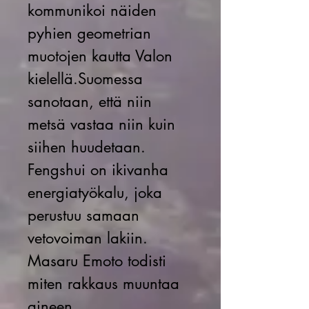
kommunikoi näiden
pyhien geometrian
muotojen kautta Valon
kielellä.Suomessa
sanotaan, että niin
metsä vastaa niin kuin
siihen huudetaan.
Fengshui on ikivanha
energiatyökalu, joka
perustuu samaan
vetovoiman lakiin.
Masaru Emoto todisti
miten rakkaus muuntaa
aineen