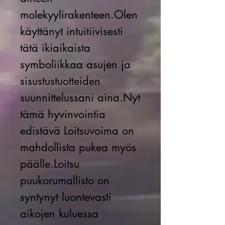
molekyylirakenteen.Olen
käyttänyt intuitiivisesti
tätä ikiaikaista
symboliikkaa asujen ja
sisustustuotteiden
suunnittelussani aina.Nyt
tämä hyvinvointia
edistävä Loitsuvoima on
mahdollista pukea myös
päälle.Loitsu
puukorumallisto on
syntynyt luontevasti
aikojen kuluessa