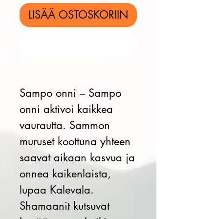
LISÄÄ OSTOSKORIIN
Osta nyt
Sampo onni
– Sampo
onni aktivoi kaikkea
vaurautta. Sammon
muruset koottuna yhteen
saavat aikaan kasvua ja
onnea kaikenlaista,
lupaa Kalevala.
Shamaanit kutsuvat