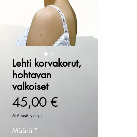
Lehti korvakorut,
hohtavan
valkoiset
Hinta
45,00 €
ALV Sisällytetty
|
Määrä
*