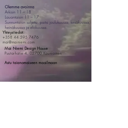
Olemme avoinna
Arkisin 11 – 18
Lauantaisin 11 – 17
Sunnuntaisin suljettu, paitsi joulukuussa, kesäkuussa,
heinäkuussa ja elokuussa.
Yhteystiedot:
+358 44 595 7476
mai@mainiemi.com
Mai Niemi Design House
Puutarhatie 4, 02700 Kauniainen
Astu taianomaiseen maailmaan