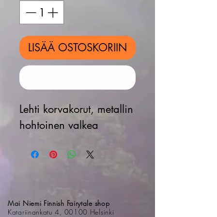
LISÄÄ OSTOSKORIIN
Osta nyt
Lehti korvakorut, metallin
hohtoinen valkea
Mai Niemi Finnish Fairytale shop
Katariinankatu 4, 00100 Helsinki