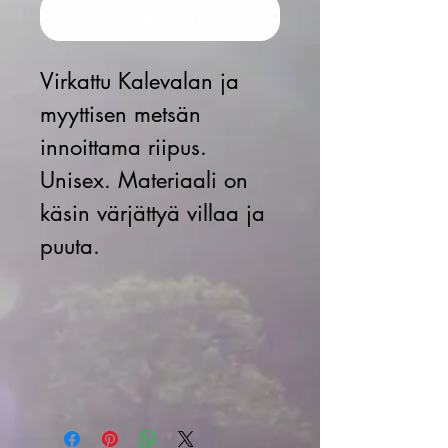
Osta nyt
Virkattu Kalevalan ja
myyttisen metsän
innoittama riipus.
Unisex. Materiaali on
käsin värjättyä villaa ja
puuta.