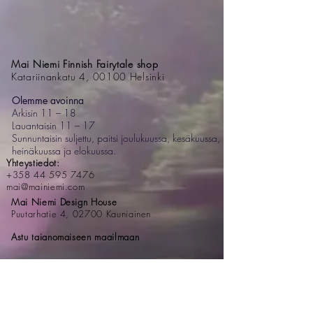
Mai Niemi Finnish Fairytale shop
Katariinankatu 4, 00100 Helsinki
Olemme avoinna
Arkisin 11 – 18
Lauantaisin 11 – 17
Sunnuntaisin suljettu, paitsi joulukuussa, kesäkuussa,
heinäkuussa ja elokuussa.
Yhteystiedot:
+358 44 595 7476
mai@mainiemi.com
Mai Niemi Design House
Puutarhatie 4, 02700 Kauniainen
Astu taianomaiseen maailmaan