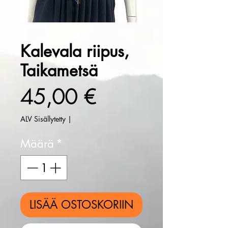
Kalevala riipus,
Taikametsä
Hinta
45,00 €
ALV Sisällytetty
|
Määrä
*
LISÄÄ OSTOSKORIIN