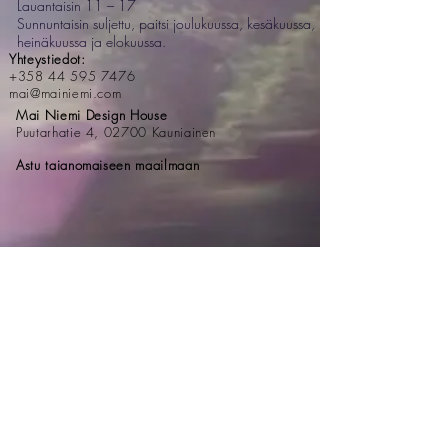
Lauantaisin 11 – 17
Sunnuntaisin suljettu, paitsi joulukuussa, kesäkuussa,
heinäkuussa ja elokuussa.
Yhteystiedot:
+358 44 595 7476
mai@mainiemi.com
Mai Niemi Design House
Puutarhatie 4, 02700 Kauniainen
Astu taianomaiseen maailmaan