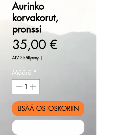
Aurinko
korvakorut,
pronssi
Hinta
35,00 €
ALV Sisällytetty
|
Määrä
*
LISÄÄ OSTOSKORIIN
Osta nyt