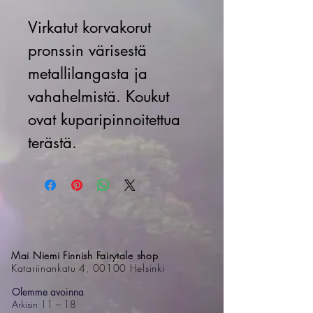
Virkatut korvakorut
pronssin värisestä
metallilangasta ja
vahahelmistä. Koukut
ovat kuparipinnoitettua
terästä.
Mai Niemi Finnish Fairytale shop
Katariinankatu 4, 00100 Helsinki
Olemme avoinna
Arkisin 11 – 18