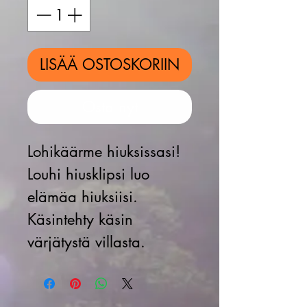
LISÄÄ OSTOSKORIIN
Osta nyt
Lohikäärme hiuksissasi!
Louhi hiusklipsi luo
elämäa hiuksiisi.
Käsintehty käsin
värjätystä villasta.