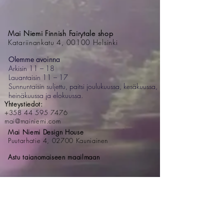
Mai Niemi Finnish Fairytale shop
Katariinankatu 4, 00100 Helsinki
Olemme avoinna
Arkisin 11 – 18
Lauantaisin 11 – 17
Sunnuntaisin suljettu, paitsi joulukuussa, kesäkuussa,
heinäkuussa ja elokuussa.
Yhteystiedot:
+358 44 595 7476
mai@mainiemi.com
Mai Niemi Design House
Puutarhatie 4, 02700 Kauniainen
Astu taianomaiseen maailmaan