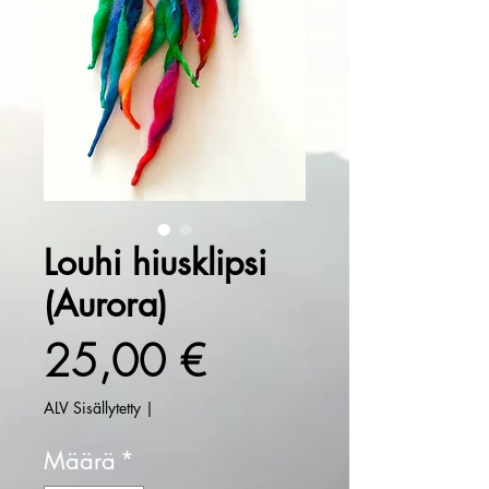
Louhi hiusklipsi
(Aurora)
Hinta
25,00 €
ALV Sisällytetty
|
Määrä
*