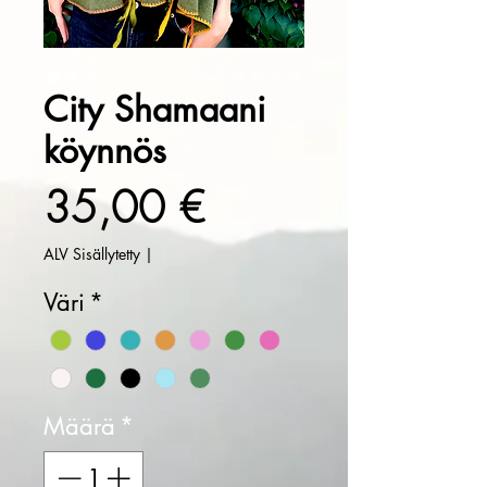
City Shamaani
köynnös
Hinta
35,00 €
ALV Sisällytetty
|
Väri
*
Määrä
*