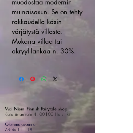
muodostaa modernin
muinaisasun. Se on tehty
rakkaudella käsin
värjätystä villasta.
Mukana villaa tai
akryylilankaa n. 30%.
Mai Niemi Finnish Fairytale shop
Katariinankatu 4, 00100 Helsinki
Olemme avoinna
Arkisin 11 – 18