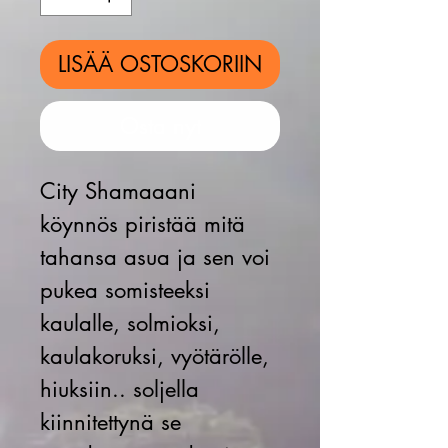
LISÄÄ OSTOSKORIIN
Osta nyt
City Shamaaani
köynnös piristää mitä
tahansa asua ja sen voi
pukea somisteeksi
kaulalle, solmioksi,
kaulakoruksi, vyötärölle,
hiuksiin.. soljella
kiinnitettynä se