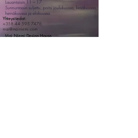
Lauantaisin 11 – 17
Sunnuntaisin suljettu, paitsi joulukuussa, kesäkuussa,
heinäkuussa ja elokuussa.
Yhteystiedot:
+358 44 595 7476
mai@mainiemi.com
Mai Niemi Design House
Puutarhatie 4, 02700 Kauniainen
Astu taianomaiseen maailmaan