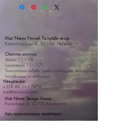
Mai Niemi Finnish Fairytale shop
Katariinankatu 4, 00100 Helsinki
Olemme avoinna
Arkisin 11 – 18
Lauantaisin 11 – 17
Sunnuntaisin suljettu, paitsi joulukuussa, kesäkuussa,
heinäkuussa ja elokuussa.
Yhteystiedot:
+358 44 595 7476
mai@mainiemi.com
Mai Niemi Design House
Puutarhatie 4, 02700 Kauniainen
Astu taianomaiseen maailmaan