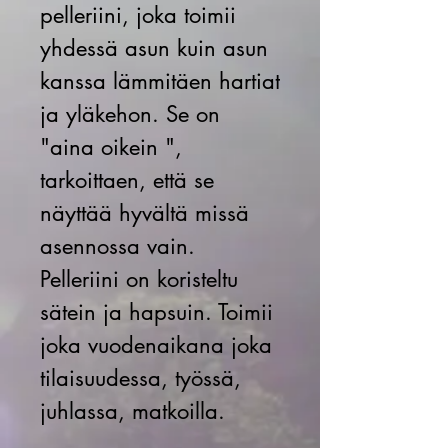
pelleriini, joka toimii
yhdessä asun kuin asun
kanssa lämmitäen hartiat
ja yläkehon. Se on
"aina oikein ",
tarkoittaen, että se
näyttää hyvältä missä
asennossa vain.
Pelleriini on koristeltu
sätein ja hapsuin. Toimii
joka vuodenaikana joka
tilaisuudessa, työssä,
juhlassa, matkoilla.