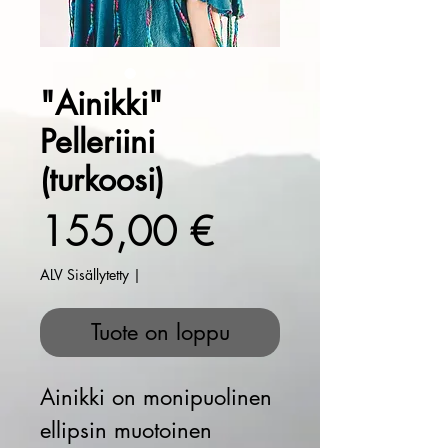
"Ainikki"
Pelleriini
(turkoosi)
Hinta
155,00 €
ALV Sisällytetty
|
Tuote on loppu
Ainikki
on monipuolinen
ellipsin muotoinen