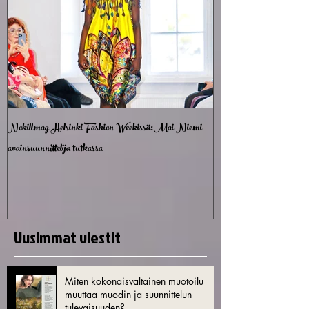
Nokillmag Helsinki Fashion Weekissä: Mai Niemi
avainsuunnittelija tutkassa
Uusimmat viestit
Miten kokonaisvaltainen muotoilu
muuttaa muodin ja suunnittelun
tulevaisuuden?