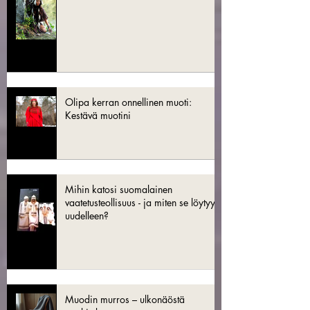
Olipa kerran onnellinen muoti:
Kestävä muotini
Mihin katosi suomalainen
vaatetusteollisuus - ja miten se löytyy
uudelleen?
Muodin murros – ulkonäöstä