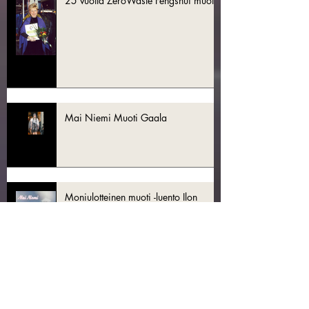
25 vuotta ZeroWaste Fengshui muotia
Mai Niemi Muoti Gaala
Moniulotteinen muoti -luento Ilon
Valkeat messut Tampere 27.1.2024
Helsinki FashionWeek 2023 tunnelmia