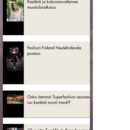
Kestävä ja kokonaisvaltainen
muotoiluratkaisu
Fashion Finland NeuleKalevala
postaus
Onko Iammai Superfashion seuraava
iso kestävä muoti trendi?