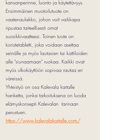
kansanperinne, luonto ja käytettävyys. 
Ensimmäinen muotoilutuote on 
vaatenaulakko, johon voit vaikkapa 
ripustaa taiteellisesti omat 
suosikkivaatteesi. Toinen tuote on 
koristetabletti, joka voidaan asettaa 
seinälle ja myös lautasien tai kattiloiden 
alle "siunaamaan" ruokaa. Kaikki ovat 
myös ulkokäyttöön sopivaa rautaa eri 
väreissä. 
Yhteistyö on osa Kalevala kartalle 
hanketta, jonka tarkoituksena on luoda 
elämyskonsepti Kalevalan  tarinaan 
perustuen. 
https://www.kalevalakartalle.com/